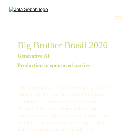
Big Brother Brasil 2026
Generative AI
Production to sponsored parties
Lorem ipsum dolor sit amet, consectetur 
adipiscing elit, sed do eiusmod tempor 
incididunt ut labore et dolore magna 
aliqua. Ut enim ad minim veniam, quis 
nostrud exercitation ullamco laboris nisi ut 
aliquip ex ea commodo consequat. Duis 
aute irure dolor in reprehenderit in 